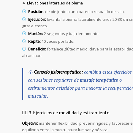
🔹 Elevaciones laterales de pierna
Posición:
de pie junto a una pared o respaldo de silla.
Ejecución:
levanta la pierna lateralmente unos 20-30 cm si
girar el tronco.
Mantén:
2 segundos y baja lentamente.
Repite:
10 veces por lado.
Beneficio:
fortalece glúteo medio, clave para la estabilida
al caminar.
💡
Consejo fisioterapéutico:
combina estos ejercicios
con sesiones regulares de
masaje terapéutico
o
estiramientos asistidos para mejorar la recuperació
muscular.
🤸‍♂️ 3. Ejercicios de movilidad y estiramiento
Objetivo:
mantener flexibilidad, prevenir rigidez y favorecer e
equilibrio entre la musculatura lumbar y pélvica.