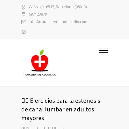
C/ Aragó nº517, Barcelona (08013)
697123879
info@tratamientosadomicilio.com
🧘‍♂️ Ejercicios para la estenosis
de canal lumbar en adultos
mayores
HOME
BLOG