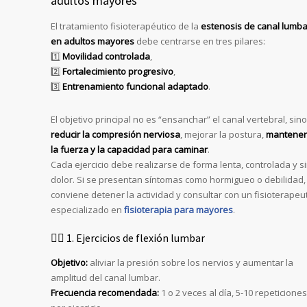
adultos mayores
El tratamiento fisioterapéutico de la
estenosis de canal lumba
en adultos mayores
debe centrarse en tres pilares:
1️⃣
Movilidad controlada
,
2️⃣
Fortalecimiento progresivo
,
3️⃣
Entrenamiento funcional adaptado
.
El objetivo principal no es “ensanchar” el canal vertebral, sino
reducir la compresión nerviosa
, mejorar la postura,
mantener
la fuerza y la capacidad para caminar
.
Cada ejercicio debe realizarse de forma lenta, controlada y s
dolor. Si se presentan síntomas como hormigueo o debilidad,
conviene detener la actividad y consultar con un fisioterapeu
especializado en
fisioterapia para mayores
.
🧘‍♀️ 1. Ejercicios de flexión lumbar
Objetivo:
aliviar la presión sobre los nervios y aumentar la
amplitud del canal lumbar.
Frecuencia recomendada:
1 o 2 veces al día, 5-10 repeticiones