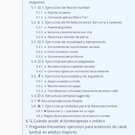
mayores
🧘‍♀️ 1. Ejercicios de flexión lumbar
🔹 Rodillas al pecho
🔹 Inclinación pélvica (Pelvic Tilt)
💪 2. Ejercicios de fortalecimiento del core y caderas
🔹 Puente de glúteos
🔹 Sentarse y levantarse de una silla
🔹 Elevaciones laterales de pierna
🤸‍♂️ 3. Ejercicios de movilidad y estiramiento
🔹 Estiramiento de isquiotibiales sentado
🔹 Giros lumbares suaves
🔹 Estiramiento del piriforme
🚶‍♀️ 4. Ejercicios aeróbicos adaptados
🔹 Bicicleta estática o pedaleo sentado
🔹 Caminata ligera con inclinación hacia adelante
🪑 5. Ejercicios funcionales y de equilibrio
🔹 Apoyo unipodal asistido
🔹 Marcha lateral con apoyo
🔹 Transferencias simuladas (levantarse de cama o sofá)
⏱️ 6. Estructura semanal sugerida
💬 Recomendaciones finales
🚫 7. Ejercicios prohibidos para la estenosis lumbar
❌ Qué evitar y ✅ qué hacer en su lugar
Reglas de oro para entrenar con estenosis lumbar
🔍 Cuándo acudir al fisioterapeuta o médico
Preguntas frecuentes: ejercicios para estenosis de canal
lumbar en adultos mayores