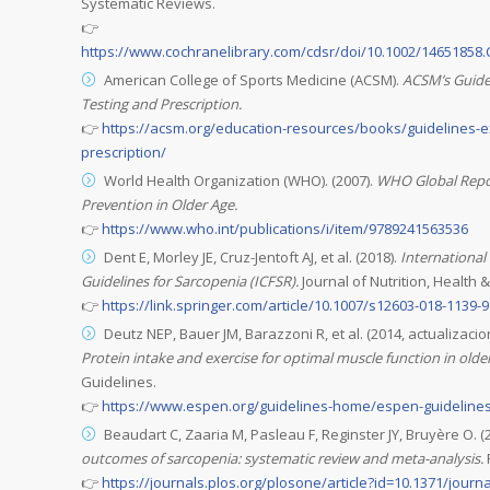
Systematic Reviews.
👉
https://www.cochranelibrary.com/cdsr/doi/10.1002/14651858.
American College of Sports Medicine (ACSM).
ACSM’s Guidel
Testing and Prescription.
👉
https://acsm.org/education-resources/books/guidelines-ex
prescription/
World Health Organization (WHO). (2007).
WHO Global Repor
Prevention in Older Age.
👉
https://www.who.int/publications/i/item/9789241563536
Dent E, Morley JE, Cruz-Jentoft AJ, et al. (2018).
International 
Guidelines for Sarcopenia (ICFSR).
Journal of Nutrition, Health &
👉
https://link.springer.com/article/10.1007/s12603-018-1139-9
Deutz NEP, Bauer JM, Barazzoni R, et al. (2014, actualizacio
Protein intake and exercise for optimal muscle function in older
Guidelines.
👉
https://www.espen.org/guidelines-home/espen-guideline
Beaudart C, Zaaria M, Pasleau F, Reginster JY, Bruyère O. (
outcomes of sarcopenia: systematic review and meta-analysis.
👉
https://journals.plos.org/plosone/article?id=10.1371/jour