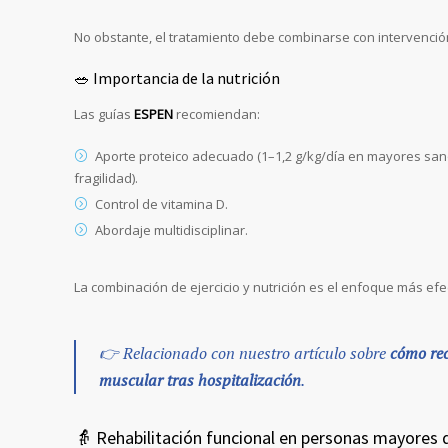
No obstante, el tratamiento debe combinarse con intervención
🥗 Importancia de la nutrición
Las guías
ESPEN
recomiendan:
Aporte proteico adecuado (1–1,2 g/kg/día en mayores sa
fragilidad).
Control de vitamina D.
Abordaje multidisciplinar.
La combinación de ejercicio y nutrición es el enfoque más efec
👉 Relacionado con nuestro artículo sobre
cómo re
muscular tras hospitalización
.
👵 Rehabilitación funcional en personas mayores 