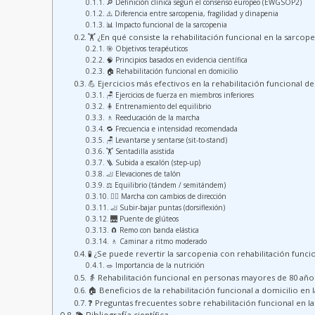
🔎 Definición clínica según el consenso europeo (EWGSOP2)
⚠️ Diferencia entre sarcopenia, fragilidad y dinapenia
📊 Impacto funcional de la sarcopenia
🏋️ ¿En qué consiste la rehabilitación funcional en la sarcope
🎯 Objetivos terapéuticos
🧠 Principios basados en evidencia científica
🏠 Rehabilitación funcional en domicilio
💪 Ejercicios más efectivos en la rehabilitación funcional de
🪑 Ejercicios de fuerza en miembros inferiores
🧍 Entrenamiento del equilibrio
🚶 Reeducación de la marcha
🔁 Frecuencia e intensidad recomendada
🪑 Levantarse y sentarse (sit-to-stand)
🏋️ Sentadilla asistida
🪜 Subida a escalón (step-up)
🦶 Elevaciones de talón
⚖️ Equilibrio (tándem / semitándem)
🚶‍♂️ Marcha con cambios de dirección
🦶 Subir-bajar puntas (dorsiflexión)
🌉 Puente de glúteos
🧲 Remo con banda elástica
🚶 Caminar a ritmo moderado
🧪 ¿Se puede revertir la sarcopenia con rehabilitación funci
🥗 Importancia de la nutrición
👵 Rehabilitación funcional en personas mayores de 80 año
🏠 Beneficios de la rehabilitación funcional a domicilio en 
❓ Preguntas frecuentes sobre rehabilitación funcional en l