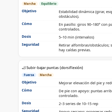
Marcha
Equilibrio
Objetivo
Estabilidad dinámica (girar, es
obstáculos).
Cómo
En pasillo: giros 90–180° con p
controlados.
Dosis
5–10 min (intervalos)
Seguridad
Retirar alfombras/obstáculos; s
hay caídas previas.
🦶 Subir-bajar puntas (dorsiflexión)
Fuerza
Marcha
Objetivo
Mejorar elevación del pie y red
Cómo
De pie con apoyo: puntas arrib
controlado.
Dosis
2–3 series de 10–15 rep
Seguridad
Apoyo cercano; progresar red