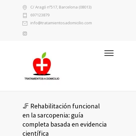
C/ Aragó nº517, Barcelona (08013)
697123879
info@tratamientosadomicilio.com
🦵 Rehabilitación funcional
en la sarcopenia: guía
completa basada en evidencia
científica