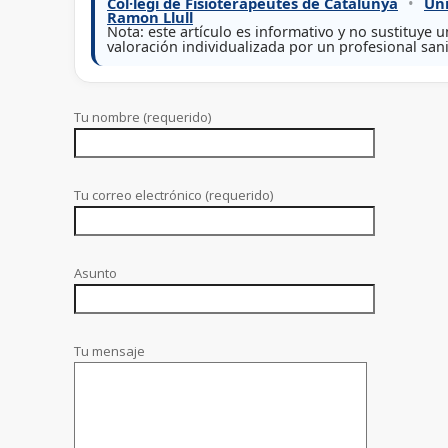
Col·legi de Fisioterapeutes de Catalunya
•
Uni
Ramon Llull
Nota: este artículo es informativo y no sustituye 
valoración individualizada por un profesional sani
Tu nombre (requerido)
Tu correo electrónico (requerido)
Asunto
Tu mensaje