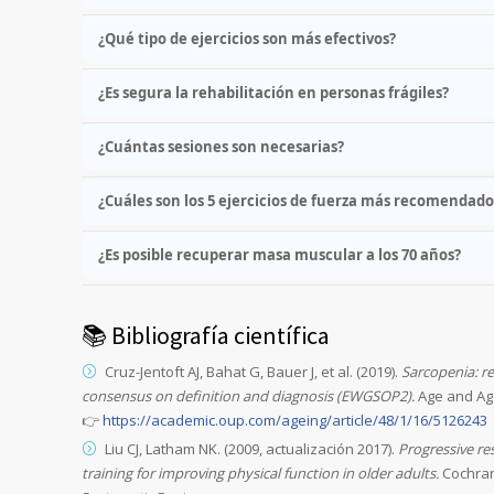
¿Qué tipo de ejercicios son más efectivos?
¿Es segura la rehabilitación en personas frágiles?
¿Cuántas sesiones son necesarias?
¿Cuáles son los 5 ejercicios de fuerza más recomendado
¿Es posible recuperar masa muscular a los 70 años?
📚 Bibliografía científica
Cruz-Jentoft AJ, Bahat G, Bauer J, et al. (2019).
Sarcopenia: r
consensus on definition and diagnosis (EWGSOP2).
Age and Ag
👉
https://academic.oup.com/ageing/article/48/1/16/5126243
Liu CJ, Latham NK. (2009, actualización 2017).
Progressive re
training for improving physical function in older adults.
Cochran