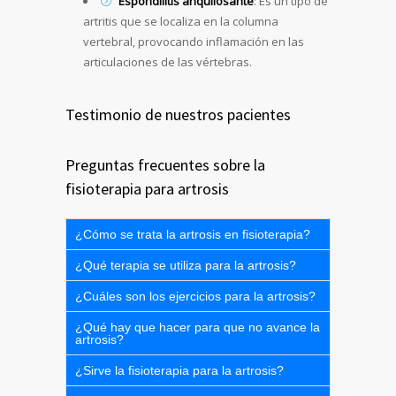
Espondilitis anquilosante
: Es un tipo de
artritis que se localiza en la columna
vertebral, provocando inflamación en las
articulaciones de las vértebras.
Testimonio de nuestros pacientes
Preguntas frecuentes sobre la
fisioterapia para artrosis
¿Cómo se trata la artrosis en fisioterapia?
¿Qué terapia se utiliza para la artrosis?
¿Cuáles son los ejercicios para la artrosis?
¿Qué hay que hacer para que no avance la
artrosis?
¿Sirve la fisioterapia para la artrosis?