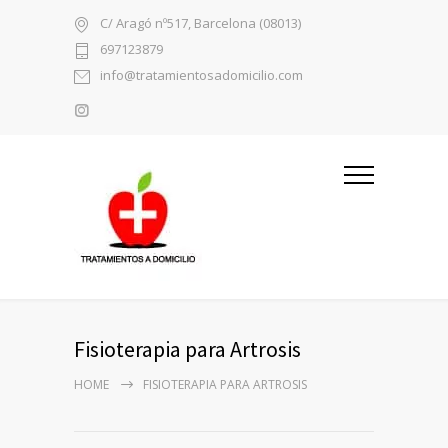
C/ Aragó nº517, Barcelona (08013)
697123879
info@tratamientosadomicilio.com
Fisioterapia para Artrosis
HOME
FISIOTERAPIA PARA ARTROSIS