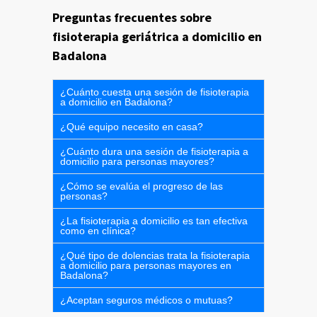
Preguntas frecuentes sobre
fisioterapia geriátrica a domicilio en
Badalona
¿Cuánto cuesta una sesión de fisioterapia
a domicilio en Badalona?
¿Qué equipo necesito en casa?
¿Cuánto dura una sesión de fisioterapia a
domicilio para personas mayores?
¿Cómo se evalúa el progreso de las
personas?
¿La fisioterapia a domicilio es tan efectiva
como en clínica?
¿Qué tipo de dolencias trata la fisioterapia
a domicilio para personas mayores en
Badalona?
¿Aceptan seguros médicos o mutuas?