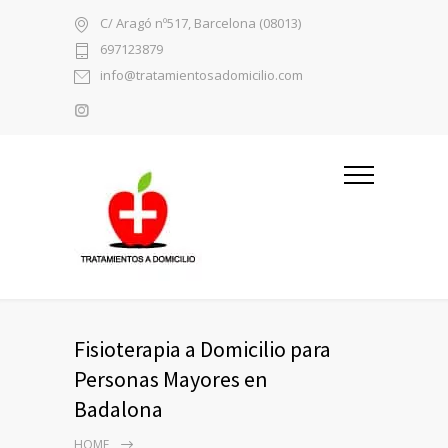
C/ Aragó nº517, Barcelona (08013)
697123879
info@tratamientosadomicilio.com
Fisioterapia a Domicilio para
Personas Mayores en
Badalona
HOME