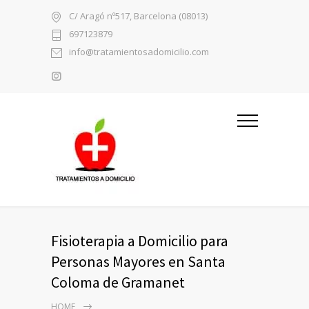
C/ Aragó nº517, Barcelona (08013)
697123879
info@tratamientosadomicilio.com
Fisioterapia a Domicilio para
Personas Mayores en Santa
Coloma de Gramanet
HOME