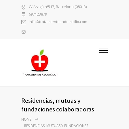
C/ Aragó nº517, Barcelona (08013)
697123879
info@tratamientosadomicilio.com
Residencias, mutuas y
fundaciones colaboradoras
HOME
RESIDENCIAS, MUTUAS Y FUNDACIONES