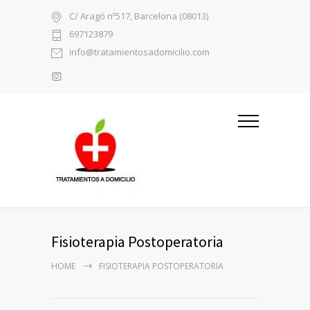
C/ Aragó nº517, Barcelona (08013)
697123879
info@tratamientosadomicilio.com
Fisioterapia Postoperatoria
HOME
FISIOTERAPIA POSTOPERATORIA