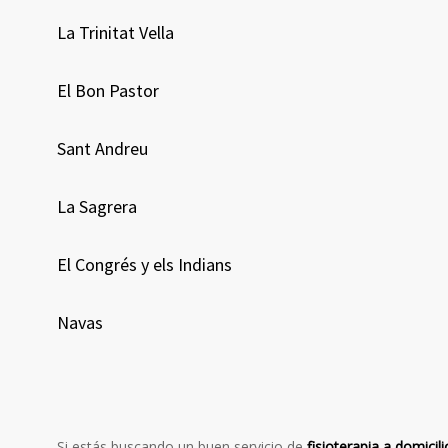
La Trinitat Vella
El Bon Pastor
Sant Andreu
La Sagrera
El Congrés y els Indians
Navas
Si estás buscando un buen servicio de
fisioterapia a domicili