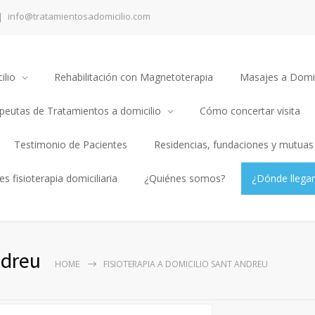
info@tratamientosadomicilio.com
ilio
Rehabilitación con Magnetoterapia
Masajes a Domic
apeutas de Tratamientos a domicilio
Cómo concertar visita
Testimonio de Pacientes
Residencias, fundaciones y mutuas
s fisioterapia domiciliaria
¿Quiénes somos?
¿Dónde llega
ndreu
HOME
FISIOTERAPIA A DOMICILIO SANT ANDREU