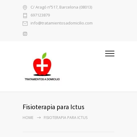
C/ Aragó nº517, Barcelona (08013)
697123879
info@tratamientosadomicilio.com
Fisioterapia para Ictus
HOME
FISIOTERAPIA PARA ICTUS