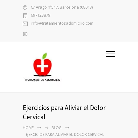
C/ Aragó nº517, Barcelona (08013)
697123879
info@tratamientosadomicilio.com
Ejercicios para Aliviar el Dolor
Cervical
HOME
BLOG
EJERCICIOS PARA ALIVIAR EL DOLOR CERVICAL