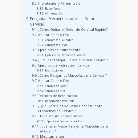
Hidratación y Alimentación
Beber Agua
Alimentación
Preguntas Frecuentes sobre el Dolor
Cervical
¿Cómo Quitar el Dolor de Cervical Rápido?
Aplicar Calor o Frío
Compresas Calientes
Compresas Frías
Ejercicios de Estiramiento
Ejercicio de Retracción Cervical
¿Cuál es el Mejor Ejercicio para la Cervical?
Ejercicio de Retracción Cervical
Instrucciones
¿Cómo Relajar los Músculos de la Cervical?
Aplicar Calor o Frío
Terapia de Calor
Terapia de Frío
Técnicas de Respiración
Respiración Profunda
¿Qué Ejercicios No Debo Hacer si Tengo
Problemas de Cervical?
Evita Movimientos Bruscos
Ejercicios Contraindicados
¿Cuál es el Mejor Relajante Muscular para
el Cuello?
Medicamentos