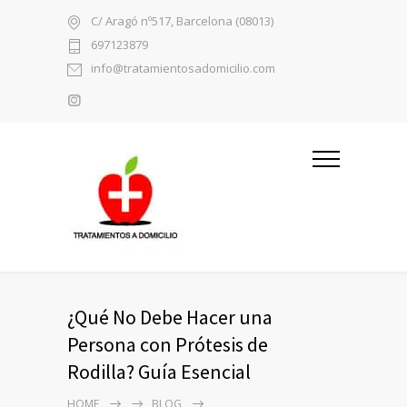
C/ Aragó nº517, Barcelona (08013)
697123879
info@tratamientosadomicilio.com
¿Qué No Debe Hacer una
Persona con Prótesis de
Rodilla? Guía Esencial
HOME
BLOG