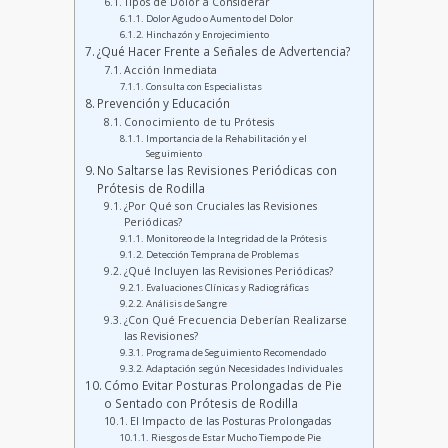
Tipos de Dolor a Considerar
Dolor Agudo o Aumento del Dolor
Hinchazón y Enrojecimiento
¿Qué Hacer Frente a Señales de Advertencia?
Acción Inmediata
Consulta con Especialistas
Prevención y Educación
Conocimiento de tu Prótesis
Importancia de la Rehabilitación y el
Seguimiento
No Saltarse las Revisiones Periódicas con
Prótesis de Rodilla
¿Por Qué son Cruciales las Revisiones
Periódicas?
Monitoreo de la Integridad de la Prótesis
Detección Temprana de Problemas
¿Qué Incluyen las Revisiones Periódicas?
Evaluaciones Clínicas y Radiográficas
Análisis de Sangre
¿Con Qué Frecuencia Deberían Realizarse
las Revisiones?
Programa de Seguimiento Recomendado
Adaptación según Necesidades Individuales
Cómo Evitar Posturas Prolongadas de Pie
o Sentado con Prótesis de Rodilla
El Impacto de las Posturas Prolongadas
Riesgos de Estar Mucho Tiempo de Pie