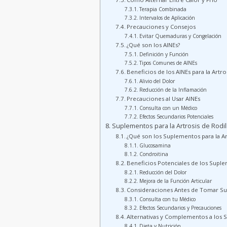
Terapia Combinada
Intervalos de Aplicación
Precauciones y Consejos
Evitar Quemaduras y Congelación
¿Qué son los AINEs?
Definición y Función
Tipos Comunes de AINEs
Beneficios de los AINEs para la Artro
Alivio del Dolor
Reducción de la Inflamación
Precauciones al Usar AINEs
Consulta con un Médico
Efectos Secundarios Potenciales
Suplementos para la Artrosis de Rodill
¿Qué son los Suplementos para la Ar
Glucosamina
Condroitina
Beneficios Potenciales de los Supl
Reducción del Dolor
Mejora de la Función Articular
Consideraciones Antes de Tomar S
Consulta con tu Médico
Efectos Secundarios y Precauciones
Alternativas y Complementos a los
Dieta y Nutrición