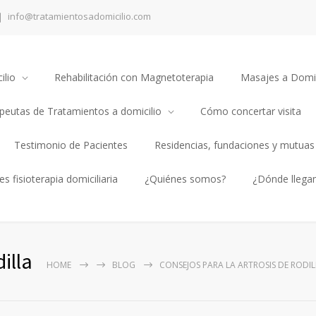
info@tratamientosadomicilio.com
ilio
Rehabilitación con Magnetoterapia
Masajes a Domic
apeutas de Tratamientos a domicilio
Cómo concertar visita
Testimonio de Pacientes
Residencias, fundaciones y mutuas
s fisioterapia domiciliaria
¿Quiénes somos?
¿Dónde llega
illa
HOME
BLOG
CONSEJOS PARA LA ARTROSIS DE RODIL