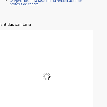
🦵 Ejercicios de la fase 1 en la rehabilitación de
prótesis de cadera
Entidad sanitaria