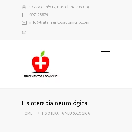
C/ Aragó nº517, Barcelona (08013)
697123879
info@tratamientosadomicilio.com
Fisioterapia neurológica
HOME
FISIOTERAPIA NEUROLÓGICA