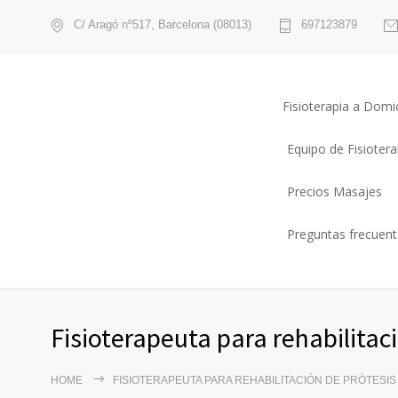
C/ Aragó nº517, Barcelona (08013)
697123879
Fisioterapia a Domic
Equipo de Fisioter
Precios Masajes
Preguntas frecuente
Fisioterapeuta para rehabilitaci
HOME
FISIOTERAPEUTA PARA REHABILITACIÓN DE PRÓTESIS