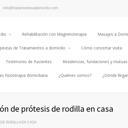
info@tratamientosadomicilio.com
ilio
Rehabilitación con Magnetoterapia
Masajes a Domic
apeutas de Tratamientos a domicilio
Cómo concertar visita
Testimonio de Pacientes
Residencias, fundaciones y mutuas
s fisioterapia domiciliaria
¿Quiénes somos?
¿Dónde llega
ón de prótesis de rodilla en casa
 DE RODILLA EN CASA