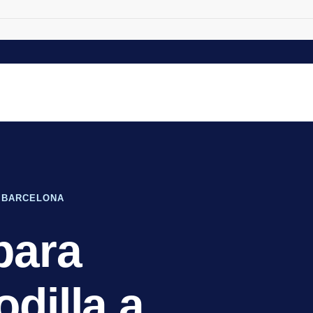
· BARCELONA
para
odilla a