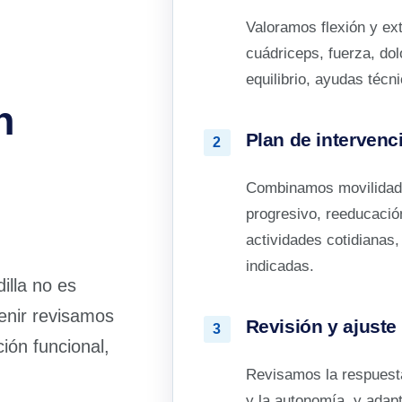
Valoramos flexión y exte
cuádriceps, fuerza, dol
equilibrio, ayudas técn
n
Plan de intervenc
2
Combinamos movilidad, 
progresivo, reeducació
actividades cotidianas
indicadas.
illa no es
venir revisamos
Revisión y ajuste
3
ción funcional,
Revisamos la respuesta 
y la autonomía, y adapt