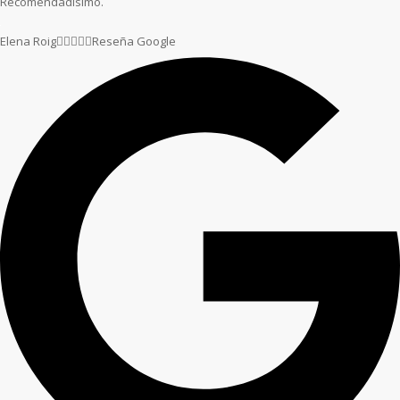
Recomendadísimo.
Elena Roig





Reseña Google