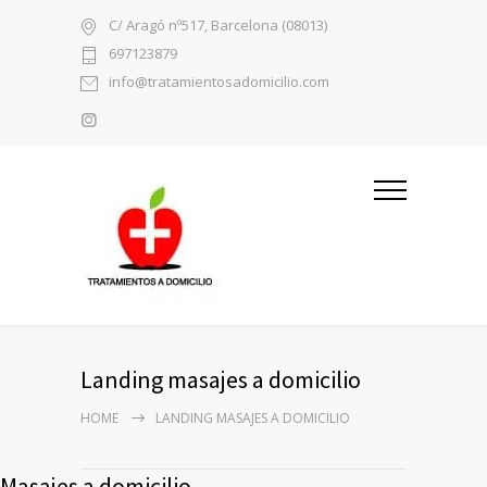
C/ Aragó nº517, Barcelona (08013)
697123879
info@tratamientosadomicilio.com
Landing masajes a domicilio
HOME
LANDING MASAJES A DOMICILIO
Masajes a domicilio