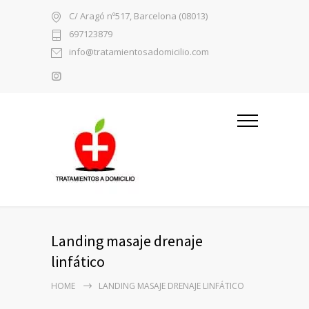
C/ Aragó nº517, Barcelona (08013)
697123879
info@tratamientosadomicilio.com
Landing masaje drenaje
linfático
HOME
LANDING MASAJE DRENAJE LINFÁTICO