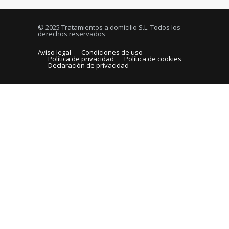
© 2025 Tratamientos a domicilio S.L. Todos los
derechos reservados
Aviso legal
Condiciones de uso
Política de privacidad
Política de cookies
Declaración de privacidad