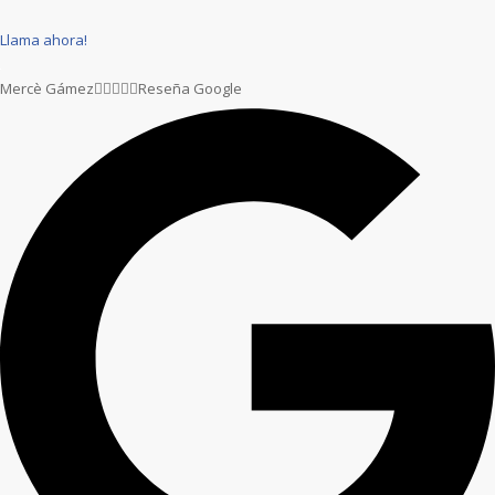
Llama ahora!
Mercè Gámez





Reseña Google