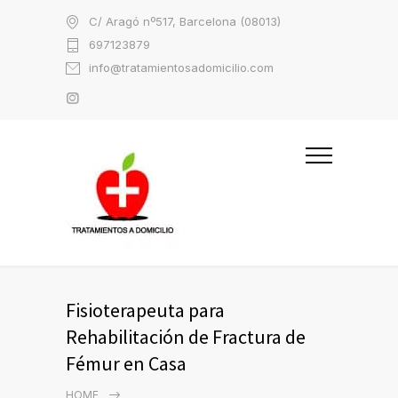
C/ Aragó nº517, Barcelona (08013)
697123879
info@tratamientosadomicilio.com
Fisioterapeuta para
Rehabilitación de Fractura de
Fémur en Casa
HOME