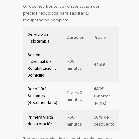
Ofrecemos bonos de rehabilitación con
precios reducidos para facilitar tu
recuperación completa.
Servicio de
Duración
Precio
Fisioterapia
Sesión
Individual de
~60
44,9€
Rehabilitación a
minutos
Domicilio
Bono 10+1
449€
11 x ~60
Sesiones
(Ahorras
minutos
(Recomendado)
44,9€)
Primera Visita
~60
50% de
de Valoración
minutos
descuento
Todos los precios incluyen el desplazamiento