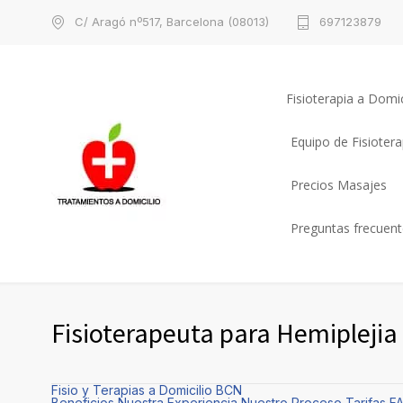
C/ Aragó nº517, Barcelona (08013)
697123879
Fisioterapia a Domic
Equipo de Fisioter
Precios Masajes
Preguntas frecuente
Fisioterapeuta para Hemiplejia
Fisio y Terapias a Domicilio BCN
Beneficios
Nuestra Experiencia
Nuestro Proceso
Tarifas
F