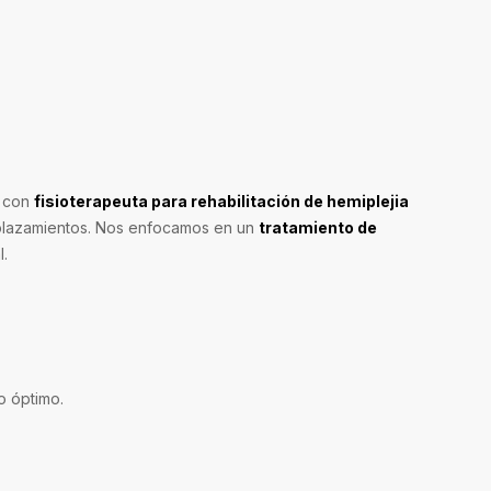
o con
fisioterapeuta para rehabilitación de hemiplejia
splazamientos. Nos enfocamos en un
tratamiento de
l.
o óptimo.