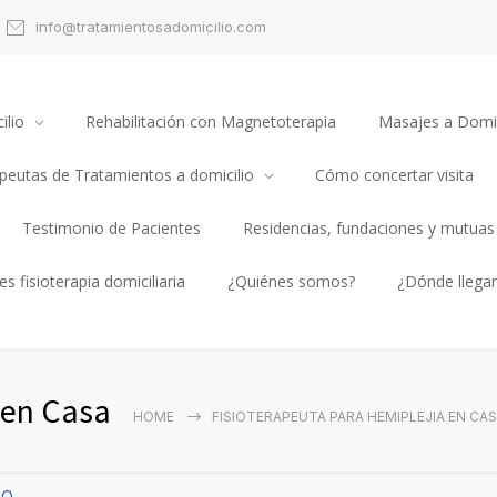
info@tratamientosadomicilio.com
ilio
Rehabilitación con Magnetoterapia
Masajes a Domic
apeutas de Tratamientos a domicilio
Cómo concertar visita
Testimonio de Pacientes
Residencias, fundaciones y mutuas
s fisioterapia domiciliaria
¿Quiénes somos?
¿Dónde llega
 en Casa
HOME
FISIOTERAPEUTA PARA HEMIPLEJIA EN CA
AQ