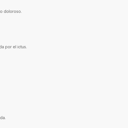
ro doloroso.
a por el ictus.
ida.