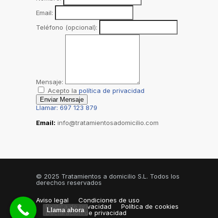
Email:
Teléfono (opcional):
Mensaje:
Acepto la
política de privacidad
Enviar Mensaje
Llamar: 697 123 879
Email:
info@tratamientosadomicilio.com
© 2025 Tratamientos a domicilio S.L. Todos los
derechos reservados
Aviso legal
Condiciones de uso
Política de privacidad
Política de cookies
Llama ahora
Declaración de privacidad